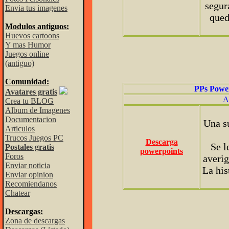
segur
Envia tus imagenes
qued
Modulos antiguos:
Huevos cartoons
Y mas Humor
Juegos online
(antiguo)
Comunidad:
PPs Powe
Avatares gratis
A
Crea tu BLOG
Album de Imagenes
Documentacion
Una s
Articulos
Trucos Juegos PC
Descarga
Se l
Postales gratis
powerpoints
Foros
averig
Enviar noticia
La his
Enviar opinion
Recomiendanos
Chatear
Descargas:
Zona de descargas