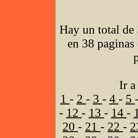
Hay un total de 
en 38 paginas 
Ir a
1
-
2
-
3
-
4
-
5
-
12
-
13
-
14
-
20
-
21
-
22
-
2