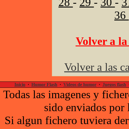
28
-
29
-
30
-
3
36
Volver a la
Volver a las c
Inicio
·
Humor Flash
·
Videos de humor
·
Juegos flash
Todas las imagenes y ficher
sido enviados por 
Si algun fichero tuviera d