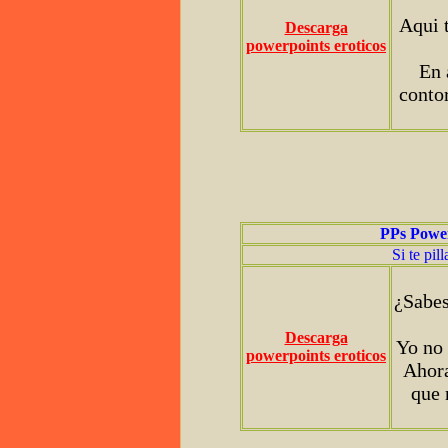
Aqui 
Descarga
powerpoints eroticos
En 
contor
PPs Powe
Si te pil
¿Sabes 
Descarga
Yo no 
powerpoints eroticos
Ahora
que 