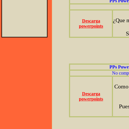
PPs Powe
¿Que m
Descarga
powerpoints
S
PPs Powe
No compar
Como d
Descarga
powerpoints
Pues