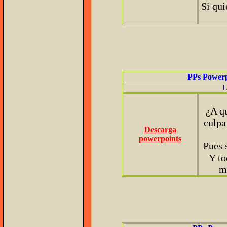
Si qui
PPs Powerp
L
¿A q
culpa
Descarga
powerpoints
Pues 
Y to
m