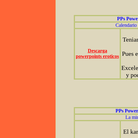
PPs Powe
Calendario 
Tenia
Descarga
Pues e
powerpoints eroticos
Excele
y po
PPs Power
La min
El ka