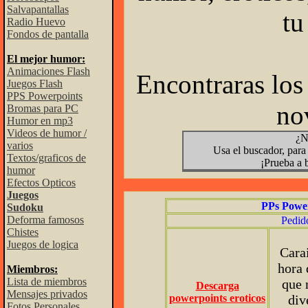
Salvapantallas
tu
Radio Huevo
Fondos de pantalla
El mejor humor:
Animaciones Flash
Encontraras los
Juegos Flash
PPS Powerpoints
no
Bromas para PC
Humor en mp3
Videos de humor /
¿N
varios
Usa el buscador, para
Textos/graficos de
¡Prueba a 
humor
Efectos Opticos
Juegos
PPs Powe
Sudoku
Deforma famosos
Pedido
Chistes
Juegos de logica
Carai
hora 
Miembros:
Lista de miembros
que 
Descarga
Mensajes privados
powerpoints eroticos
div
Fotos Personales