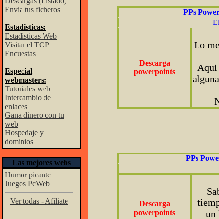
Descargas (Listado)
Envia tus ficheros
PPs Power
El
Estadisticas:
Estadisticas Web
Lo mej
Visitar el TOP
Encuestas
Descarga
Aqui
Especial
powerpoints
alguna
webmasters:
Tutoriales web
Intercambio de
N
enlaces
Gana dinero con tu
web
Hospedaje y
dominios
PPs Powe
Las mejores webs
Humor picante
Juegos PcWeb
Sab
Ver todas - Afiliate
tiemp
Descarga
powerpoints
un 