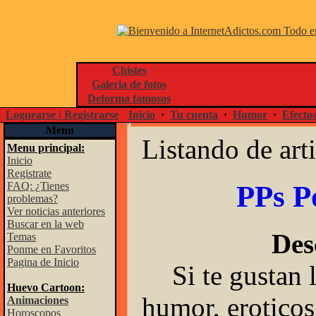
Chistes
Galeria de fotos
Deforma famosos
Loguearse | Registrarse
Inicio
·
Tu cuenta
·
Humor
·
Efecto
Menu
Listando de arti
Menu principal:
Inicio
Registrate
PPs P
FAQ: ¿Tienes
problemas?
Ver noticias anteriores
Buscar en la web
Des
Temas
Ponme en Favoritos
Pagina de Inicio
Si te gustan
Huevo Cartoon:
humor, eroticos,
Animaciones
Horoscopos