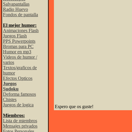
Salvapantallas
Radio Huevo
Fondos de pantalla
El mejor humor:
Animaciones Flash
Juegos Flash
PPS Powerpoints
Bromas para PC
Humor en mp3
Videos de humor /
varios
Textos/graficos de
humor
Efectos Opticos
Juegos
Sudoku
Deforma famosos
Chistes
Juegos de logica
Espero que os guste!
Miembros:
Lista de miembros
Mensajes privados
Fotos Personales