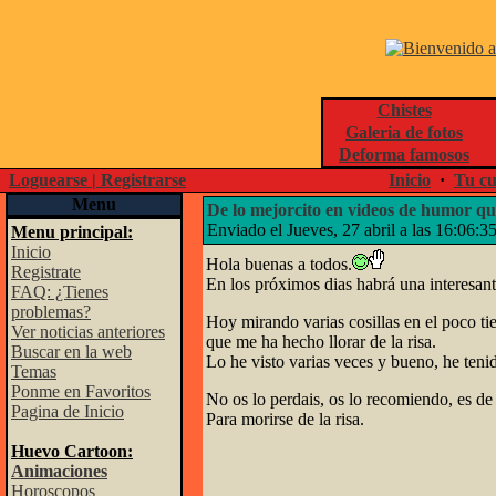
Chistes
Galeria de fotos
Deforma famosos
Loguearse | Registrarse
Inicio
·
Tu cu
Menu
De lo mejorcito en videos de humor qu
Enviado el Jueves, 27 abril a las 16:06:3
Menu principal:
Inicio
Hola buenas a todos.
Registrate
En los próximos dias habrá una interesan
FAQ: ¿Tienes
problemas?
Hoy mirando varias cosillas en el poco t
Ver noticias anteriores
que me ha hecho llorar de la risa.
Buscar en la web
Lo he visto varias veces y bueno, he teni
Temas
Ponme en Favoritos
No os lo perdais, os lo recomiendo, es de 
Pagina de Inicio
Para morirse de la risa.
Huevo Cartoon:
Animaciones
Horoscopos