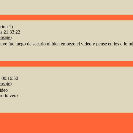
ción 1)
as 21:33:22
nsaje
)
 tuve fue luego de sacarlo ni bien empezo el video y pense en los q lo m
s 00:16:50
nsaje
)
video
mo lo veo?