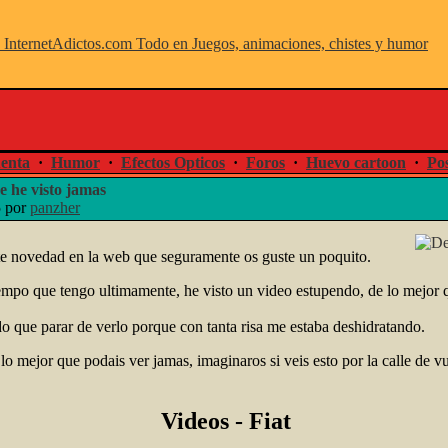
enta
·
Humor
·
Efectos Opticos
·
Foros
·
Huevo cartoon
·
Pos
e he visto jamas
5 por
panzher
te novedad en la web que seguramente os guste un poquito.
iempo que tengo ultimamente, he visto un video estupendo, de lo mejor 
do que parar de verlo porque con tanta risa me estaba deshidratando.
lo mejor que podais ver jamas, imaginaros si veis esto por la calle de v
Videos - Fiat