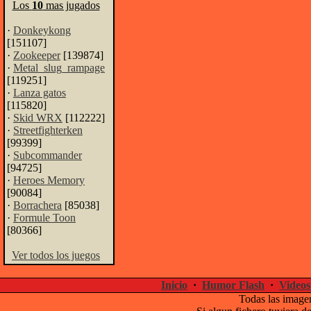
Los
10
mas jugados
·
Donkeykong
[151107]
·
Zookeeper
[139874]
·
Metal_slug_rampage
[119251]
·
Lanza gatos
[115820]
·
Skid WRX
[112222]
·
Streetfighterken
[99399]
·
Subcommander
[94725]
·
Heroes Memory
[90084]
·
Borrachera
[85038]
·
Formule Toon
[80366]
Ver todos los juegos
Inicio
·
Humor Flash
·
Videos
Todas las imagen