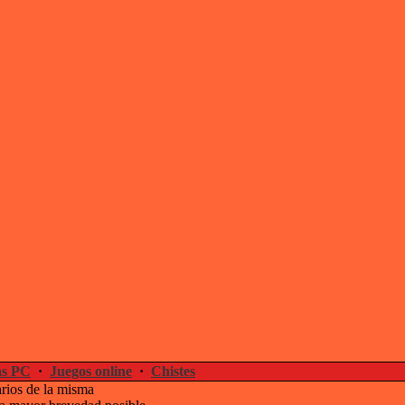
s PC
·
Juegos online
·
Chistes
arios de la misma