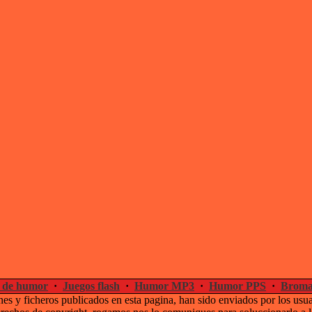
 de humor
·
Juegos flash
·
Humor MP3
·
Humor PPS
·
Broma
es y ficheros publicados en esta pagina, han sido enviados por los usu