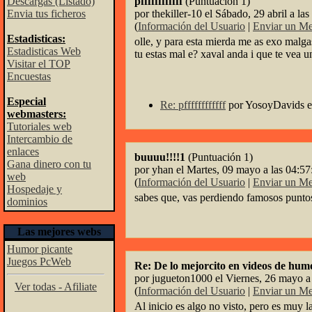
Descargas (Listado)
pffffffffffff
(Puntuación 1)
Envia tus ficheros
por thekiller-10 el Sábado, 29 abril a la
(
Información del Usuario
|
Enviar un Me
Estadisticas:
olle, y para esta mierda me as exo malga
Estadisticas Web
tu estas mal e? xaval anda i que te vea 
Visitar el TOP
Encuestas
Especial
Re: pffffffffffff
por YosoyDavids el
webmasters:
Tutoriales web
Intercambio de
enlaces
buuuu!!!!1
(Puntuación 1)
Gana dinero con tu
por yhan el Martes, 09 mayo a las 04:57
web
(
Información del Usuario
|
Enviar un Me
Hospedaje y
sabes que, vas perdiendo famosos puntos
dominios
Las mejores webs
Humor picante
Juegos PcWeb
Re: De lo mejorcito en videos de hum
por jugueton1000 el Viernes, 26 mayo a
Ver todas - Afiliate
(
Información del Usuario
|
Enviar un Me
Al inicio es algo no visto, pero es muy 