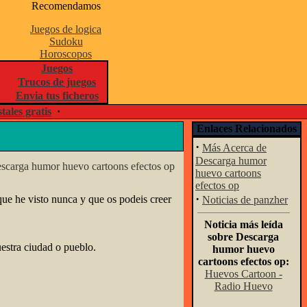
Recomendamos
Juegos de logica
Sudoku
Horoscopos
Juegos
Trucos de juegos
Envia tus ficheros
tales gratis
·
Enlaces Relacionados
·
Más Acerca de
Descarga humor
huevo cartoons
efectos op
·
que he visto nunca y que os podeis creer
Noticias de panzher
Noticia más leída
sobre Descarga
uestra ciudad o pueblo.
humor huevo
cartoons efectos op:
Huevos Cartoon -
Radio Huevo