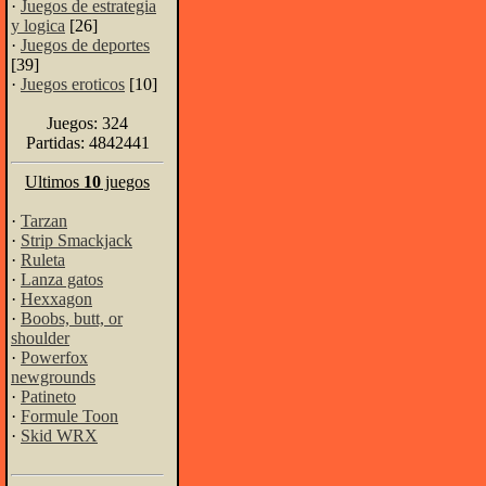
·
Juegos de estrategia
y logica
[26]
·
Juegos de deportes
[39]
·
Juegos eroticos
[10]
Juegos: 324
Partidas: 4842441
Ultimos
10
juegos
·
Tarzan
·
Strip Smackjack
·
Ruleta
·
Lanza gatos
·
Hexxagon
·
Boobs, butt, or
shoulder
·
Powerfox
newgrounds
·
Patineto
·
Formule Toon
·
Skid WRX