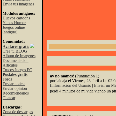
Envia tus imagenes
Modulos antiguos:
Huevos cartoons
Y mas Humor
Juegos online
(antiguo)
Comunidad:
Avatares gratis
Crea tu BLOG
Album de Imagenes
Documentacion
Articulos
Trucos Juegos PC
Postales gratis
ay no mames!
(Puntuación 1)
Foros
por laloaja el Viernes, 28 abril a las 02:
Enviar noticia
(
Información del Usuario
|
Enviar un Me
Enviar opinion
perdi 4 minutos de mi vida viendo un pi
Recomiendanos
Chatear
Descargas:
Zona de descargas