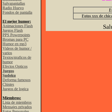
Salvapantallas
Radio Huevo
F
Fondos de pantalla
Fotos xxx de chic
El mejor humor:
Sal
Animaciones Flash
Juegos Flash
PPS Powerpoints
Bromas para PC
Humor en mp3
Videos de humor /
varios
Textos/graficos de
humor
Efectos Opticos
Juegos
Sudoku
Deforma famosos
Chistes
Juegos de logica
Miembros:
Lista de miembros
Mensajes privados
Fotos Personales