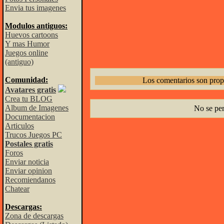
Envia tus imagenes
Modulos antiguos:
Huevos cartoons
Y mas Humor
Juegos online
(antiguo)
Comunidad:
Los comentarios son prop
Avatares gratis
Crea tu BLOG
Album de Imagenes
No se pe
Documentacion
Articulos
Trucos Juegos PC
Postales gratis
Foros
Enviar noticia
Enviar opinion
Recomiendanos
Chatear
Descargas:
Zona de descargas