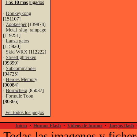
Los
10
mas jugados
·
Donkeykong
[151107]
·
Zookeeper
[139874]
·
Metal_slug_rampage
[119251]
·
Lanza gatos
[115820]
·
Skid WRX
[112222]
·
Streetfighterken
[99399]
·
Subcommander
[94725]
·
Heroes Memory
[90084]
·
Borrachera
[85037]
·
Formule Toon
[80366]
Ver todos los juegos
Inicio
·
Humor Flash
·
Videos de humor
·
Juegos flash
Todas las imagenes y ficher