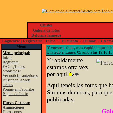
Chistes
Galeria de fotos
Deforma famosos
Loguearse | Registrarse
Inicio
·
Tu cuenta
·
Humor
·
Efecto
Menu
Y vuestras fotos, mas rapido imposible
Enviado el Lunes, 05 julio a las 19:10:1
Menu principal:
Inicio
Y rapidamente
Registrate
estamos otra vez
FAQ: ¿Tienes
problemas?
por aqui.
Ver noticias anteriores
Buscar en la web
Aqui teneis las fotos que h
Temas
Ponme en Favoritos
Sin mas demoras, para que 
Pagina de Inicio
publicadas.
Huevo Cartoon:
Animaciones
Gale
Horoscopos