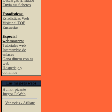
Descargas (Listado)
Envia tus ficheros
Estadisticas:
Estadisticas Web
Visitar el TOP
Encuestas
Especial
webmasters:
Tutoriales web
Intercambio de
enlaces
Gana dinero con tu
web
Hospedaje y
dominios
Las mejores webs
Humor picante
Juegos PcWeb
Ver todas - Afiliate