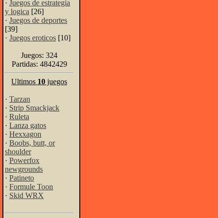
·
Juegos de estrategia
y logica
[26]
·
Juegos de deportes
[39]
·
Juegos eroticos
[10]
Juegos: 324
Partidas: 4842429
Ultimos
10
juegos
·
Tarzan
·
Strip Smackjack
·
Ruleta
·
Lanza gatos
·
Hexxagon
·
Boobs, butt, or
shoulder
·
Powerfox
newgrounds
·
Patineto
·
Formule Toon
·
Skid WRX