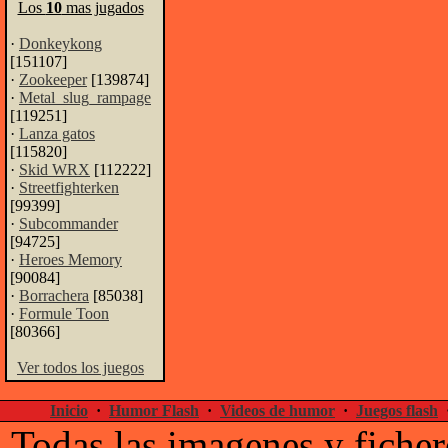
Los
10
mas jugados
·
Donkeykong
[151107]
·
Zookeeper
[139874]
·
Metal_slug_rampage
[119251]
·
Lanza gatos
[115820]
·
Skid WRX
[112222]
·
Streetfighterken
[99399]
·
Subcommander
[94725]
·
Heroes Memory
[90084]
·
Borrachera
[85038]
·
Formule Toon
[80366]
Ver todos los juegos
Inicio
·
Humor Flash
·
Videos de humor
·
Juegos flash
Todas las imagenes y ficher