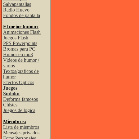
Salvapantallas
Radio Huevo
Fondos de pantalla
El mejor humor:
Animaciones Flash
Juegos Flash
PPS Powerpoints
Bromas para PC
Humor en mp3
Videos de humor /
varios
Textos/graficos de
humor
Efectos Opticos
Juegos
Sudoku
Deforma famosos
Chistes
Juegos de logica
Miembros:
Lista de miembros
Mensajes privados
Fotos Personales