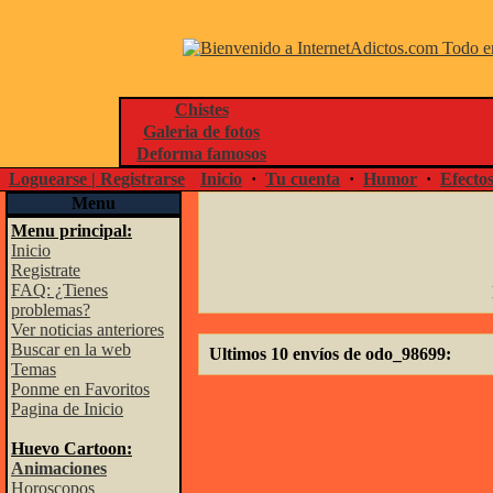
Chistes
Galeria de fotos
Deforma famosos
Loguearse | Registrarse
Inicio
·
Tu cuenta
·
Humor
·
Efecto
Menu
Menu principal:
Inicio
Registrate
FAQ: ¿Tienes
problemas?
Ver noticias anteriores
Buscar en la web
Ultimos 10 envíos de odo_98699:
Temas
Ponme en Favoritos
Pagina de Inicio
Huevo Cartoon:
Animaciones
Horoscopos