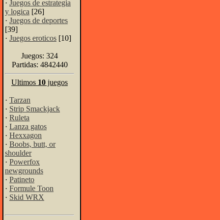
·
Juegos de estrategia
y logica
[26]
·
Juegos de deportes
[39]
·
Juegos eroticos
[10]
Juegos: 324
Partidas: 4842440
Ultimos
10
juegos
·
Tarzan
·
Strip Smackjack
·
Ruleta
·
Lanza gatos
·
Hexxagon
·
Boobs, butt, or
shoulder
·
Powerfox
newgrounds
·
Patineto
·
Formule Toon
·
Skid WRX