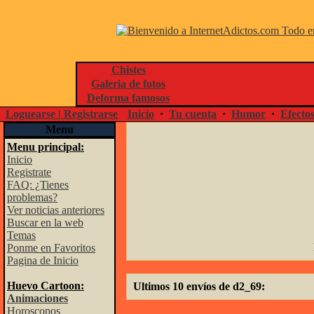
Chistes
Galeria de fotos
Deforma famosos
Loguearse | Registrarse
Inicio
·
Tu cuenta
·
Humor
·
Efecto
Menu
Menu principal:
Inicio
Registrate
FAQ: ¿Tienes
problemas?
Ver noticias anteriores
Buscar en la web
Temas
Ponme en Favoritos
Pagina de Inicio
Huevo Cartoon:
Ultimos 10 envíos de d2_69:
Animaciones
Horoscopos