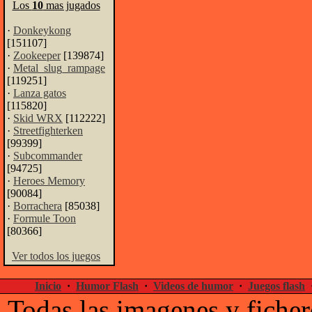
Los
10
mas jugados
·
Donkeykong
[151107]
·
Zookeeper
[139874]
·
Metal_slug_rampage
[119251]
·
Lanza gatos
[115820]
·
Skid WRX
[112222]
·
Streetfighterken
[99399]
·
Subcommander
[94725]
·
Heroes Memory
[90084]
·
Borrachera
[85038]
·
Formule Toon
[80366]
Ver todos los juegos
Inicio
·
Humor Flash
·
Videos de humor
·
Juegos flash
Todas las imagenes y ficher