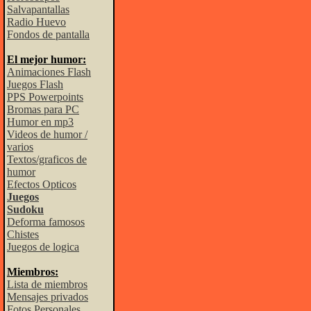
Salvapantallas
Radio Huevo
Fondos de pantalla
El mejor humor:
Animaciones Flash
Juegos Flash
PPS Powerpoints
Bromas para PC
Humor en mp3
Videos de humor /
varios
Textos/graficos de
humor
Efectos Opticos
Juegos
Sudoku
Deforma famosos
Chistes
Juegos de logica
Miembros:
Lista de miembros
Mensajes privados
Fotos Personales