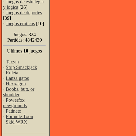
·
Juegos de estrategia
y logica
[26]
·
Juegos de deportes
[39]
·
Juegos eroticos
[10]
Juegos: 324
Partidas: 4842439
Ultimos
10
juegos
·
Tarzan
·
Strip Smackjack
·
Ruleta
·
Lanza gatos
·
Hexxagon
·
Boobs, butt, or
shoulder
·
Powerfox
newgrounds
·
Patineto
·
Formule Toon
·
Skid WRX