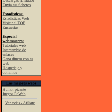
Descargas (Listado)
Envia tus ficheros
Estadisticas:
Estadisticas Web
Visitar el TOP
Encuestas
Especial
webmasters:
Tutoriales web
Intercambio de
enlaces
Gana dinero con tu
web
Hospedaje y
dominios
Las mejores webs
Humor picante
Juegos PcWeb
Ver todas - Afiliate