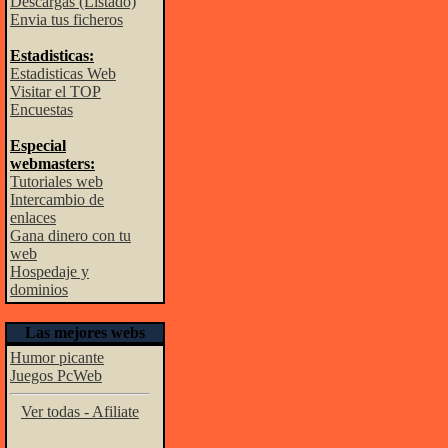
Descargas (Listado)
Envia tus ficheros
Estadisticas:
Estadisticas Web
Visitar el TOP
Encuestas
Especial
webmasters:
Tutoriales web
Intercambio de
enlaces
Gana dinero con tu
web
Hospedaje y
dominios
Las mejores webs
Humor picante
Juegos PcWeb
Ver todas - Afiliate