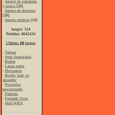
·
Juegos de estrategia
y logica
[26]
·
Juegos de deportes
[39]
·
Juegos eroticos
[10]
Juegos: 324
Partidas: 4842434
Ultimos
10
juegos
·
Tarzan
·
Strip Smackjack
·
Ruleta
·
Lanza gatos
·
Hexxagon
·
Boobs, butt, or
shoulder
·
Powerfox
newgrounds
·
Patineto
·
Formule Toon
·
Skid WRX