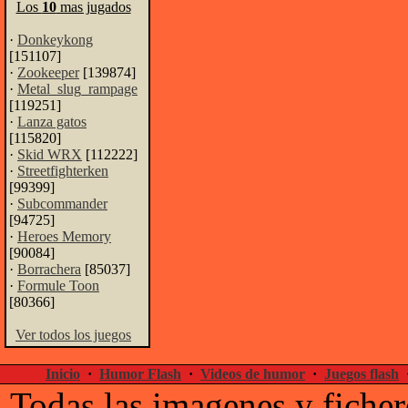
Los
10
mas jugados
·
Donkeykong
[151107]
·
Zookeeper
[139874]
·
Metal_slug_rampage
[119251]
·
Lanza gatos
[115820]
·
Skid WRX
[112222]
·
Streetfighterken
[99399]
·
Subcommander
[94725]
·
Heroes Memory
[90084]
·
Borrachera
[85037]
·
Formule Toon
[80366]
Ver todos los juegos
Inicio
·
Humor Flash
·
Videos de humor
·
Juegos flash
Todas las imagenes y ficher