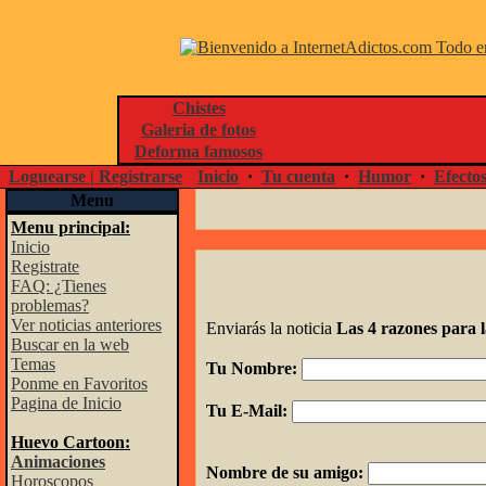
Chistes
Galeria de fotos
Deforma famosos
Loguearse | Registrarse
Inicio
·
Tu cuenta
·
Humor
·
Efecto
Menu
Menu principal:
Inicio
Registrate
FAQ: ¿Tienes
problemas?
Ver noticias anteriores
Enviarás la noticia
Las 4 razones para 
Buscar en la web
Temas
Tu Nombre:
Ponme en Favoritos
Pagina de Inicio
Tu E-Mail:
Huevo Cartoon:
Animaciones
Nombre de su amigo:
Horoscopos