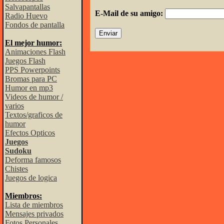
Salvapantallas
E-Mail de su amigo:
Radio Huevo
Fondos de pantalla
El mejor humor:
Animaciones Flash
Juegos Flash
PPS Powerpoints
Bromas para PC
Humor en mp3
Videos de humor /
varios
Textos/graficos de
humor
Efectos Opticos
Juegos
Sudoku
Deforma famosos
Chistes
Juegos de logica
Miembros:
Lista de miembros
Mensajes privados
Fotos Personales