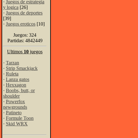
·
Juegos de estrategia
y logica
[26]
·
Juegos de deportes
[39]
·
Juegos eroticos
[10]
Juegos: 324
Partidas: 4842449
Ultimos
10
juegos
·
Tarzan
·
Strip Smackjack
·
Ruleta
·
Lanza gatos
·
Hexxagon
·
Boobs, butt, or
shoulder
·
Powerfox
newgrounds
·
Patineto
·
Formule Toon
·
Skid WRX