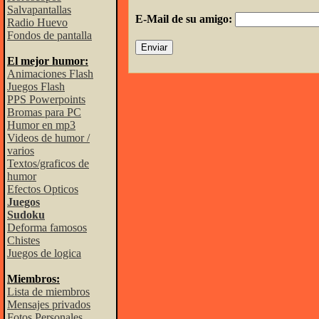
Salvapantallas
E-Mail de su amigo:
Radio Huevo
Fondos de pantalla
El mejor humor:
Animaciones Flash
Juegos Flash
PPS Powerpoints
Bromas para PC
Humor en mp3
Videos de humor /
varios
Textos/graficos de
humor
Efectos Opticos
Juegos
Sudoku
Deforma famosos
Chistes
Juegos de logica
Miembros:
Lista de miembros
Mensajes privados
Fotos Personales