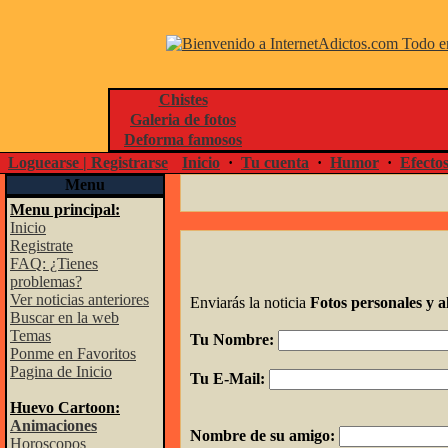
Chistes
Galeria de fotos
Deforma famosos
Loguearse | Registrarse
Inicio
·
Tu cuenta
·
Humor
·
Efecto
Menu
Menu principal:
Inicio
Registrate
FAQ: ¿Tienes
problemas?
Ver noticias anteriores
Enviarás la noticia
Fotos personales y 
Buscar en la web
Temas
Tu Nombre:
Ponme en Favoritos
Pagina de Inicio
Tu E-Mail:
Huevo Cartoon:
Animaciones
Nombre de su amigo:
Horoscopos