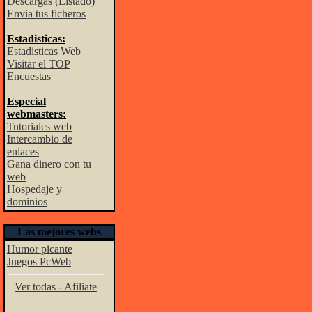
Descargas (Listado)
Envia tus ficheros
Estadisticas:
Estadisticas Web
Visitar el TOP
Encuestas
Especial
webmasters:
Tutoriales web
Intercambio de
enlaces
Gana dinero con tu
web
Hospedaje y
dominios
Las mejores webs
Humor picante
Juegos PcWeb
Ver todas - Afiliate