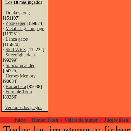
Los
10
mas jugados
·
Donkeykong
[151107]
·
Zookeeper
[139874]
·
Metal_slug_rampage
[119251]
·
Lanza gatos
[115820]
·
Skid WRX
[112222]
·
Streetfighterken
[99399]
·
Subcommander
[94725]
·
Heroes Memory
[90084]
·
Borrachera
[85038]
·
Formule Toon
[80366]
Ver todos los juegos
Inicio
·
Humor Flash
·
Videos de humor
·
Juegos flash
Todas las imagenes y ficher