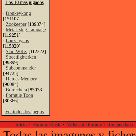
Los
10
mas jugados
·
Donkeykong
[151107]
·
Zookeeper
[139874]
·
Metal_slug_rampage
[119251]
·
Lanza gatos
[115820]
·
Skid WRX
[112222]
·
Streetfighterken
[99399]
·
Subcommander
[94725]
·
Heroes Memory
[90084]
·
Borrachera
[85038]
·
Formule Toon
[80366]
Ver todos los juegos
Inicio
·
Humor Flash
·
Videos de humor
·
Juegos flash
Todas las imagenes y ficher