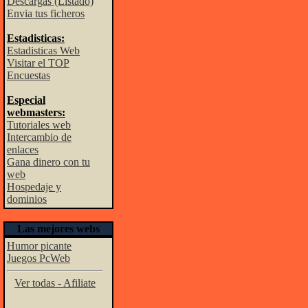
Descargas (Listado)
Envia tus ficheros
Estadisticas:
Estadisticas Web
Visitar el TOP
Encuestas
Especial
webmasters:
Tutoriales web
Intercambio de
enlaces
Gana dinero con tu
web
Hospedaje y
dominios
Las mejores webs
Humor picante
Juegos PcWeb
Ver todas - Afiliate