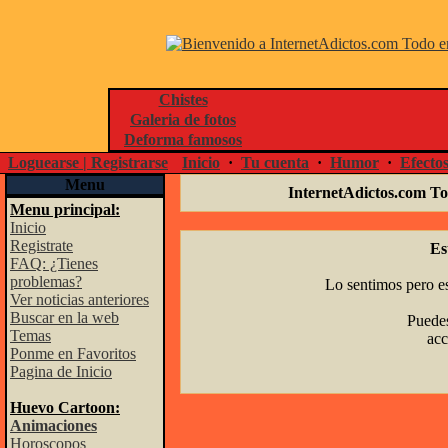
Chistes
Galeria de fotos
Deforma famosos
Loguearse | Registrarse
Inicio
·
Tu cuenta
·
Humor
·
Efecto
Menu
InternetAdictos.com To
Menu principal:
Inicio
Registrate
Es
FAQ: ¿Tienes
problemas?
Lo sentimos pero es
Ver noticias anteriores
Buscar en la web
Puedes
Temas
acc
Ponme en Favoritos
Pagina de Inicio
Huevo Cartoon:
Animaciones
Horoscopos