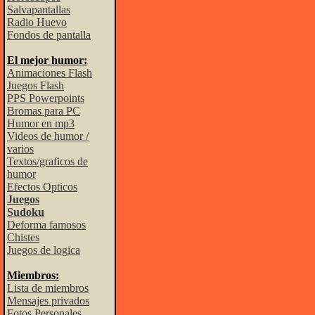
Salvapantallas
Radio Huevo
Fondos de pantalla
El mejor humor:
Animaciones Flash
Juegos Flash
PPS Powerpoints
Bromas para PC
Humor en mp3
Videos de humor /
varios
Textos/graficos de
humor
Efectos Opticos
Juegos
Sudoku
Deforma famosos
Chistes
Juegos de logica
Miembros:
Lista de miembros
Mensajes privados
Fotos Personales