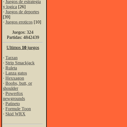
·
Juegos de estrategia
y logica
[26]
·
Juegos de deportes
[39]
·
Juegos eroticos
[10]
Juegos: 324
Partidas: 4842439
Ultimos
10
juegos
·
Tarzan
·
Strip Smackjack
·
Ruleta
·
Lanza gatos
·
Hexxagon
·
Boobs, butt, or
shoulder
·
Powerfox
newgrounds
·
Patineto
·
Formule Toon
·
Skid WRX