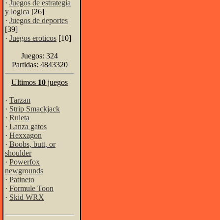
·
Juegos de estrategia
y logica
[26]
·
Juegos de deportes
[39]
·
Juegos eroticos
[10]
Juegos: 324
Partidas: 4843320
Ultimos
10
juegos
·
Tarzan
·
Strip Smackjack
·
Ruleta
·
Lanza gatos
·
Hexxagon
·
Boobs, butt, or
shoulder
·
Powerfox
newgrounds
·
Patineto
·
Formule Toon
·
Skid WRX