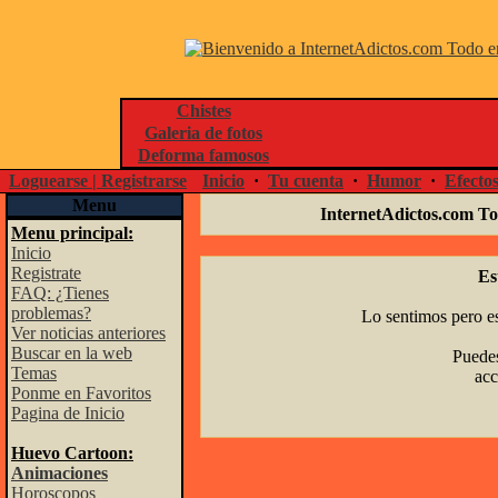
Chistes
Galeria de fotos
Deforma famosos
Loguearse | Registrarse
Inicio
·
Tu cuenta
·
Humor
·
Efecto
Menu
InternetAdictos.com To
Menu principal:
Inicio
Registrate
Es
FAQ: ¿Tienes
problemas?
Lo sentimos pero es
Ver noticias anteriores
Buscar en la web
Puedes
Temas
acc
Ponme en Favoritos
Pagina de Inicio
Huevo Cartoon:
Animaciones
Horoscopos