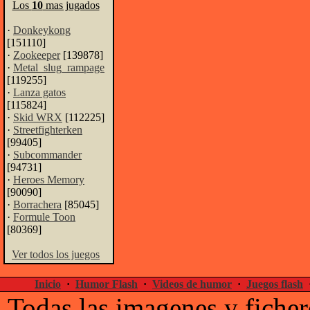
Los
10
mas jugados
·
Donkeykong
[151110]
·
Zookeeper
[139878]
·
Metal_slug_rampage
[119255]
·
Lanza gatos
[115824]
·
Skid WRX
[112225]
·
Streetfighterken
[99405]
·
Subcommander
[94731]
·
Heroes Memory
[90090]
·
Borrachera
[85045]
·
Formule Toon
[80369]
Ver todos los juegos
Inicio
·
Humor Flash
·
Videos de humor
·
Juegos flash
Todas las imagenes y ficher