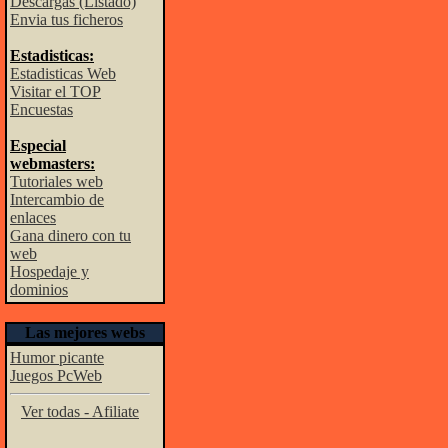
Descargas (Listado)
Envia tus ficheros
Estadisticas:
Estadisticas Web
Visitar el TOP
Encuestas
Especial
webmasters:
Tutoriales web
Intercambio de
enlaces
Gana dinero con tu
web
Hospedaje y
dominios
Las mejores webs
Humor picante
Juegos PcWeb
Ver todas - Afiliate