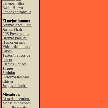
Salvapantallas
Radio Huevo
Fondos de pantalla
El mejor humor:
Animaciones Flash
Juegos Flash
PPS Powerpoints
Bromas para PC
Humor en mp3
Videos de humor /
varios
Textos/graficos de
humor
Efectos Opticos
Juegos
Sudoku
Deforma famosos
Chistes
Juegos de logica
Miembros:
Lista de miembros
Mensajes privados
Fotos Personales