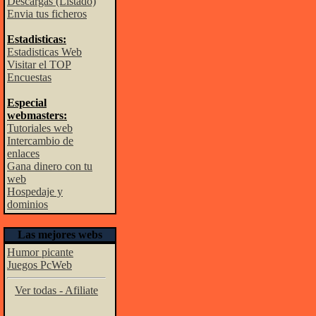
Descargas (Listado)
Envia tus ficheros
Estadisticas:
Estadisticas Web
Visitar el TOP
Encuestas
Especial
webmasters:
Tutoriales web
Intercambio de
enlaces
Gana dinero con tu
web
Hospedaje y
dominios
Las mejores webs
Humor picante
Juegos PcWeb
Ver todas - Afiliate