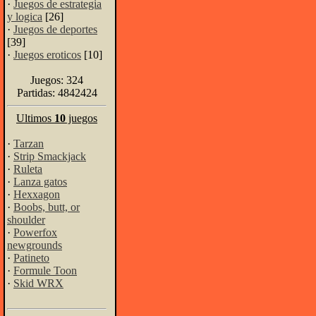
·
Juegos de estrategia
y logica
[26]
·
Juegos de deportes
[39]
·
Juegos eroticos
[10]
Juegos: 324
Partidas: 4842424
Ultimos
10
juegos
·
Tarzan
·
Strip Smackjack
·
Ruleta
·
Lanza gatos
·
Hexxagon
·
Boobs, butt, or
shoulder
·
Powerfox
newgrounds
·
Patineto
·
Formule Toon
·
Skid WRX