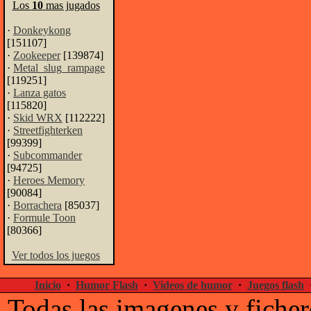
Los
10
mas jugados
·
Donkeykong
[151107]
·
Zookeeper
[139874]
·
Metal_slug_rampage
[119251]
·
Lanza gatos
[115820]
·
Skid WRX
[112222]
·
Streetfighterken
[99399]
·
Subcommander
[94725]
·
Heroes Memory
[90084]
·
Borrachera
[85037]
·
Formule Toon
[80366]
Ver todos los juegos
Inicio
·
Humor Flash
·
Videos de humor
·
Juegos flash
Todas las imagenes y ficher