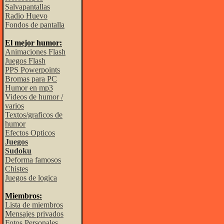
Salvapantallas
Radio Huevo
Fondos de pantalla
El mejor humor:
Animaciones Flash
Juegos Flash
PPS Powerpoints
Bromas para PC
Humor en mp3
Videos de humor /
varios
Textos/graficos de
humor
Efectos Opticos
Juegos
Sudoku
Deforma famosos
Chistes
Juegos de logica
Miembros:
Lista de miembros
Mensajes privados
Fotos Personales