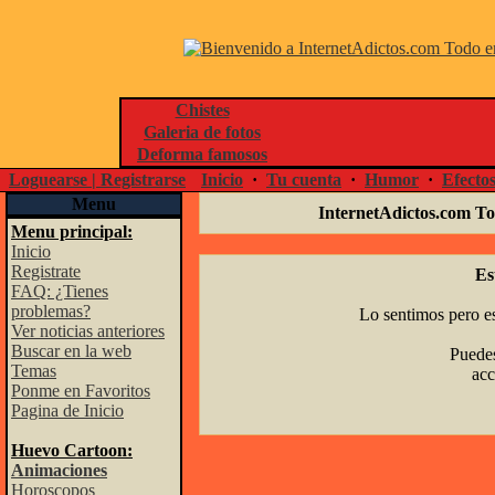
Chistes
Galeria de fotos
Deforma famosos
Loguearse | Registrarse
Inicio
·
Tu cuenta
·
Humor
·
Efecto
Menu
InternetAdictos.com To
Menu principal:
Inicio
Registrate
Es
FAQ: ¿Tienes
problemas?
Lo sentimos pero es
Ver noticias anteriores
Buscar en la web
Puedes
Temas
acc
Ponme en Favoritos
Pagina de Inicio
Huevo Cartoon:
Animaciones
Horoscopos