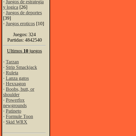
·
Juegos de estrategia
y logica
[26]
·
Juegos de deportes
[39]
·
Juegos eroticos
[10]
Juegos: 324
Partidas: 4842540
Ultimos
10
juegos
·
Tarzan
·
Strip Smackjack
·
Ruleta
·
Lanza gatos
·
Hexxagon
·
Boobs, butt, or
shoulder
·
Powerfox
newgrounds
·
Patineto
·
Formule Toon
·
Skid WRX