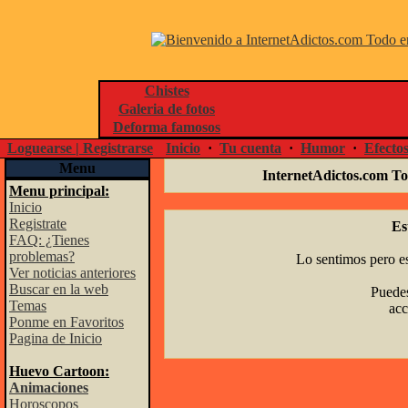
Chistes
Galeria de fotos
Deforma famosos
Loguearse | Registrarse
Inicio
·
Tu cuenta
·
Humor
·
Efecto
Menu
InternetAdictos.com To
Menu principal:
Inicio
Registrate
Es
FAQ: ¿Tienes
problemas?
Lo sentimos pero es
Ver noticias anteriores
Buscar en la web
Puedes
Temas
acc
Ponme en Favoritos
Pagina de Inicio
Huevo Cartoon:
Animaciones
Horoscopos