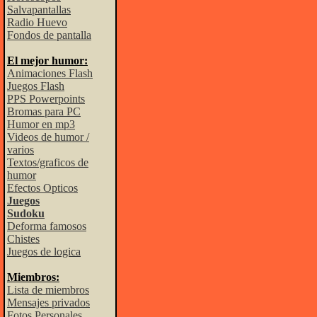
Salvapantallas
Radio Huevo
Fondos de pantalla
El mejor humor:
Animaciones Flash
Juegos Flash
PPS Powerpoints
Bromas para PC
Humor en mp3
Videos de humor /
varios
Textos/graficos de
humor
Efectos Opticos
Juegos
Sudoku
Deforma famosos
Chistes
Juegos de logica
Miembros:
Lista de miembros
Mensajes privados
Fotos Personales