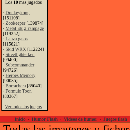
Los
10
mas jugados
·
Donkeykong
[151108]
·
Zookeeper
[139874]
·
Metal_slug_rampage
[119252]
·
Lanza gatos
[115821]
·
Skid WRX
[112224]
·
Streetfighterken
[99400]
·
Subcommander
[94726]
·
Heroes Memory
[90085]
·
Borrachera
[85040]
·
Formule Toon
[80367]
Ver todos los juegos
Inicio
·
Humor Flash
·
Videos de humor
·
Juegos flash
Todas las imagenes y ficher