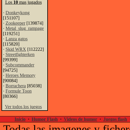
Los
10
mas jugados
·
Donkeykong
[151107]
·
Zookeeper
[139874]
·
Metal_slug_rampage
[119251]
·
Lanza gatos
[115820]
·
Skid WRX
[112222]
·
Streetfighterken
[99399]
·
Subcommander
[94725]
·
Heroes Memory
[90084]
·
Borrachera
[85038]
·
Formule Toon
[80366]
Ver todos los juegos
Inicio
·
Humor Flash
·
Videos de humor
·
Juegos flash
Todas las imagenes y ficher