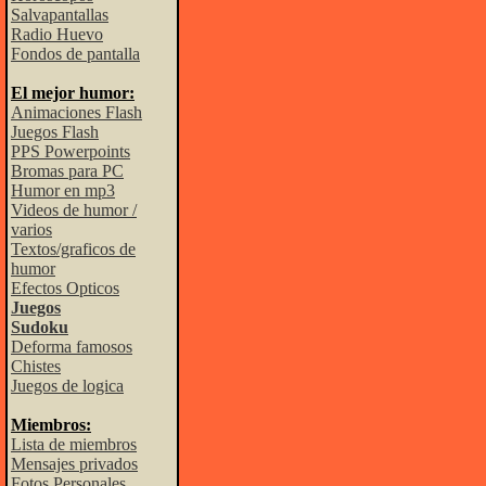
Salvapantallas
Radio Huevo
Fondos de pantalla
El mejor humor:
Animaciones Flash
Juegos Flash
PPS Powerpoints
Bromas para PC
Humor en mp3
Videos de humor /
varios
Textos/graficos de
humor
Efectos Opticos
Juegos
Sudoku
Deforma famosos
Chistes
Juegos de logica
Miembros:
Lista de miembros
Mensajes privados
Fotos Personales