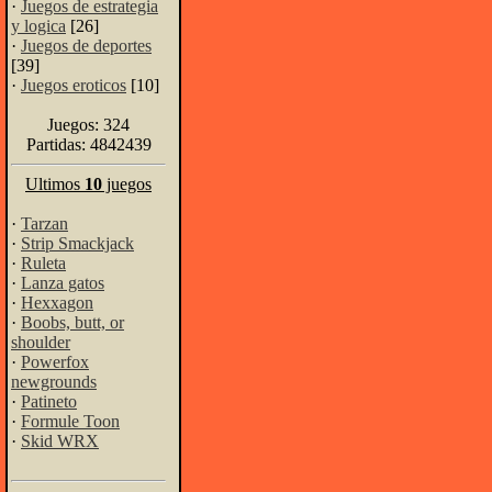
·
Juegos de estrategia
y logica
[26]
·
Juegos de deportes
[39]
·
Juegos eroticos
[10]
Juegos: 324
Partidas: 4842439
Ultimos
10
juegos
·
Tarzan
·
Strip Smackjack
·
Ruleta
·
Lanza gatos
·
Hexxagon
·
Boobs, butt, or
shoulder
·
Powerfox
newgrounds
·
Patineto
·
Formule Toon
·
Skid WRX