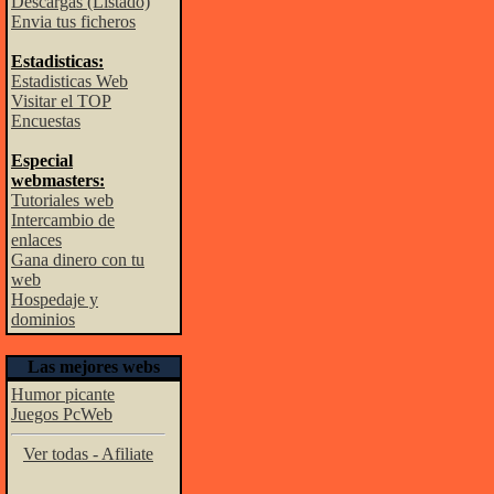
Descargas (Listado)
Envia tus ficheros
Estadisticas:
Estadisticas Web
Visitar el TOP
Encuestas
Especial
webmasters:
Tutoriales web
Intercambio de
enlaces
Gana dinero con tu
web
Hospedaje y
dominios
Las mejores webs
Humor picante
Juegos PcWeb
Ver todas - Afiliate