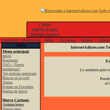
Chistes
Galeria de fotos
Deforma famosos
Loguearse | Registrarse
Inicio
·
Tu cuenta
·
Humor
·
Efecto
Menu
InternetAdictos.com To
Menu principal:
Inicio
Registrate
Es
FAQ: ¿Tienes
problemas?
Lo sentimos pero es
Ver noticias anteriores
Buscar en la web
Puedes
Temas
acc
Ponme en Favoritos
Pagina de Inicio
Huevo Cartoon:
Animaciones
Horoscopos