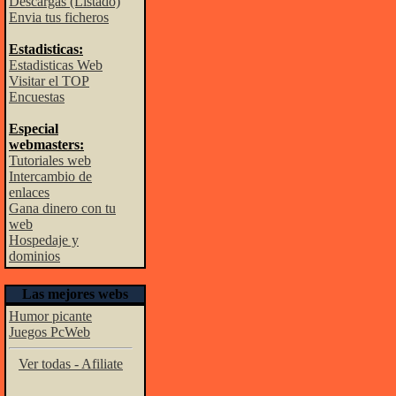
Descargas (Listado)
Envia tus ficheros
Estadisticas:
Estadisticas Web
Visitar el TOP
Encuestas
Especial
webmasters:
Tutoriales web
Intercambio de
enlaces
Gana dinero con tu
web
Hospedaje y
dominios
Las mejores webs
Humor picante
Juegos PcWeb
Ver todas - Afiliate