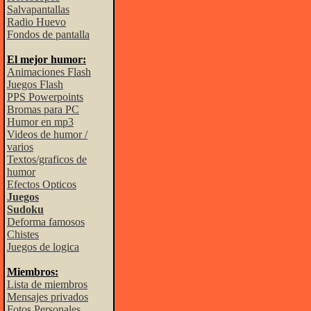
Salvapantallas
Radio Huevo
Fondos de pantalla
El mejor humor:
Animaciones Flash
Juegos Flash
PPS Powerpoints
Bromas para PC
Humor en mp3
Videos de humor /
varios
Textos/graficos de
humor
Efectos Opticos
Juegos
Sudoku
Deforma famosos
Chistes
Juegos de logica
Miembros:
Lista de miembros
Mensajes privados
Fotos Personales