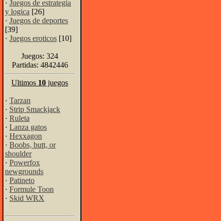
·
Juegos de estrategia
y logica
[26]
·
Juegos de deportes
[39]
·
Juegos eroticos
[10]
Juegos: 324
Partidas: 4842446
Ultimos
10
juegos
·
Tarzan
·
Strip Smackjack
·
Ruleta
·
Lanza gatos
·
Hexxagon
·
Boobs, butt, or
shoulder
·
Powerfox
newgrounds
·
Patineto
·
Formule Toon
·
Skid WRX