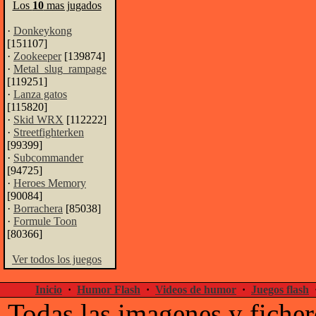
Los
10
mas jugados
·
Donkeykong
[151107]
·
Zookeeper
[139874]
·
Metal_slug_rampage
[119251]
·
Lanza gatos
[115820]
·
Skid WRX
[112222]
·
Streetfighterken
[99399]
·
Subcommander
[94725]
·
Heroes Memory
[90084]
·
Borrachera
[85038]
·
Formule Toon
[80366]
Ver todos los juegos
Inicio
·
Humor Flash
·
Videos de humor
·
Juegos flash
Todas las imagenes y ficher