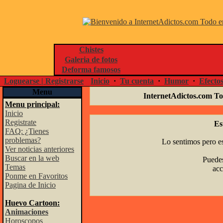
Chistes
Galeria de fotos
Deforma famosos
Loguearse | Registrarse
Inicio
·
Tu cuenta
·
Humor
·
Efecto
Menu
InternetAdictos.com To
Menu principal:
Inicio
Registrate
Es
FAQ: ¿Tienes
problemas?
Lo sentimos pero es
Ver noticias anteriores
Buscar en la web
Puedes
Temas
acc
Ponme en Favoritos
Pagina de Inicio
Huevo Cartoon:
Animaciones
Horoscopos