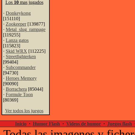
Los
10
mas jugados
·
Donkeykong
[151110]
·
Zookeeper
[139877]
·
Metal_slug_rampage
[119255]
·
Lanza gatos
[115823]
·
Skid WRX
[112225]
·
Streetfighterken
[99404]
·
Subcommander
[94730]
·
Heroes Memory
[90090]
·
Borrachera
[85044]
·
Formule Toon
[80369]
Ver todos los juegos
Inicio
·
Humor Flash
·
Videos de humor
·
Juegos flash
Todas las imagenes y ficher