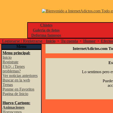
Chistes
Galeria de fotos
Deforma famosos
Loguearse | Registrarse
Inicio
·
Tu cuenta
·
Humor
·
Efecto
Menu
InternetAdictos.com To
Menu principal:
Inicio
Registrate
Es
FAQ: ¿Tienes
problemas?
Lo sentimos pero es
Ver noticias anteriores
Buscar en la web
Puedes
Temas
acc
Ponme en Favoritos
Pagina de Inicio
Huevo Cartoon:
Animaciones
Horoscopos