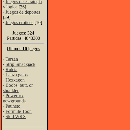
·
Juegos de estrategia
y logica
[26]
·
Juegos de deportes
[39]
·
Juegos eroticos
[10]
Juegos: 324
Partidas: 4843300
Ultimos
10
juegos
·
Tarzan
·
Strip Smackjack
·
Ruleta
·
Lanza gatos
·
Hexxagon
·
Boobs, butt, or
shoulder
·
Powerfox
newgrounds
·
Patineto
·
Formule Toon
·
Skid WRX