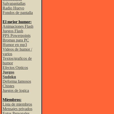
Salvapantallas
Radio Huevo
Fondos de pantalla
El mejor humor:
Animaciones Flash
Juegos Flash
PPS Powerpoints
Bromas para PC
Humor en mp3
Videos de humor /
varios
Textos/graficos de
humor
Efectos Opticos
Juegos
Sudoku
Deforma famosos
Chistes
Juegos de logica
Miembros:
Lista de miembros
Mensajes privados
Fotos Personales