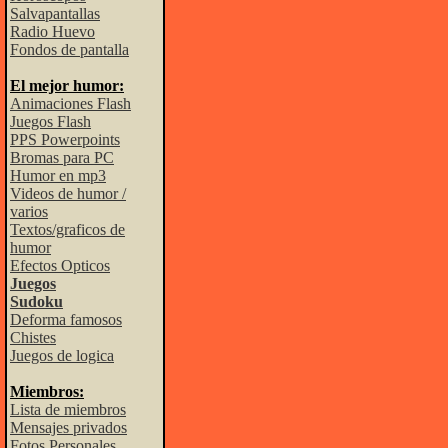
Salvapantallas
Radio Huevo
Fondos de pantalla
El mejor humor:
Animaciones Flash
Juegos Flash
PPS Powerpoints
Bromas para PC
Humor en mp3
Videos de humor /
varios
Textos/graficos de
humor
Efectos Opticos
Juegos
Sudoku
Deforma famosos
Chistes
Juegos de logica
Miembros:
Lista de miembros
Mensajes privados
Fotos Personales