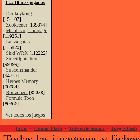
Los
10
mas jugados
·
Donkeykong
[151107]
·
Zookeeper
[139874]
·
Metal_slug_rampage
[119251]
·
Lanza gatos
[115820]
·
Skid WRX
[112222]
·
Streetfighterken
[99399]
·
Subcommander
[94725]
·
Heroes Memory
[90084]
·
Borrachera
[85038]
·
Formule Toon
[80366]
Ver todos los juegos
Inicio
·
Humor Flash
·
Videos de humor
·
Juegos flash
Todas las imagenes y ficher