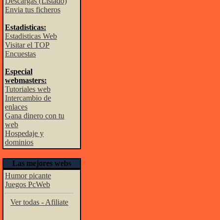
Descargas (Listado)
Envia tus ficheros
Estadisticas:
Estadisticas Web
Visitar el TOP
Encuestas
Especial
webmasters:
Tutoriales web
Intercambio de
enlaces
Gana dinero con tu
web
Hospedaje y
dominios
Las mejores webs
Humor picante
Juegos PcWeb
Ver todas - Afiliate