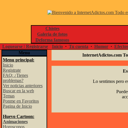
Chistes
Galeria de fotos
Deforma famosos
Loguearse | Registrarse
Inicio
·
Tu cuenta
·
Humor
·
Efecto
Menu
InternetAdictos.com To
Menu principal:
Inicio
Registrate
Es
FAQ: ¿Tienes
problemas?
Lo sentimos pero es
Ver noticias anteriores
Buscar en la web
Puedes
Temas
acc
Ponme en Favoritos
Pagina de Inicio
Huevo Cartoon:
Animaciones
Horoscopos