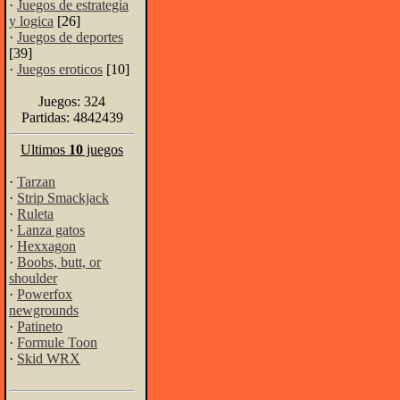
·
Juegos de estrategia
y logica
[26]
·
Juegos de deportes
[39]
·
Juegos eroticos
[10]
Juegos: 324
Partidas: 4842439
Ultimos
10
juegos
·
Tarzan
·
Strip Smackjack
·
Ruleta
·
Lanza gatos
·
Hexxagon
·
Boobs, butt, or
shoulder
·
Powerfox
newgrounds
·
Patineto
·
Formule Toon
·
Skid WRX