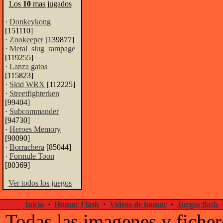
Los
10
mas jugados
·
Donkeykong
[151110]
·
Zookeeper
[139877]
·
Metal_slug_rampage
[119255]
·
Lanza gatos
[115823]
·
Skid WRX
[112225]
·
Streetfighterken
[99404]
·
Subcommander
[94730]
·
Heroes Memory
[90090]
·
Borrachera
[85044]
·
Formule Toon
[80369]
Ver todos los juegos
Inicio
·
Humor Flash
·
Videos de humor
·
Juegos flash
Todas las imagenes y ficher