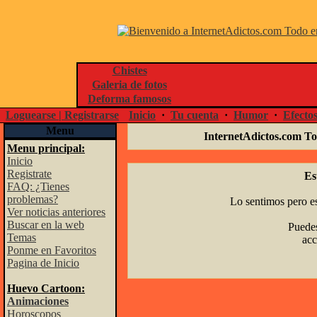
Chistes
Galeria de fotos
Deforma famosos
Loguearse | Registrarse
Inicio
·
Tu cuenta
·
Humor
·
Efecto
Menu
InternetAdictos.com To
Menu principal:
Inicio
Registrate
Es
FAQ: ¿Tienes
problemas?
Lo sentimos pero es
Ver noticias anteriores
Buscar en la web
Puedes
Temas
acc
Ponme en Favoritos
Pagina de Inicio
Huevo Cartoon:
Animaciones
Horoscopos