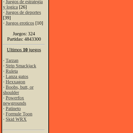
·
Juegos de estrategia
y logica
[26]
·
Juegos de deportes
[39]
·
Juegos eroticos
[10]
Juegos: 324
Partidas: 4843300
Ultimos
10
juegos
·
Tarzan
·
Strip Smackjack
·
Ruleta
·
Lanza gatos
·
Hexxagon
·
Boobs, butt, or
shoulder
·
Powerfox
newgrounds
·
Patineto
·
Formule Toon
·
Skid WRX