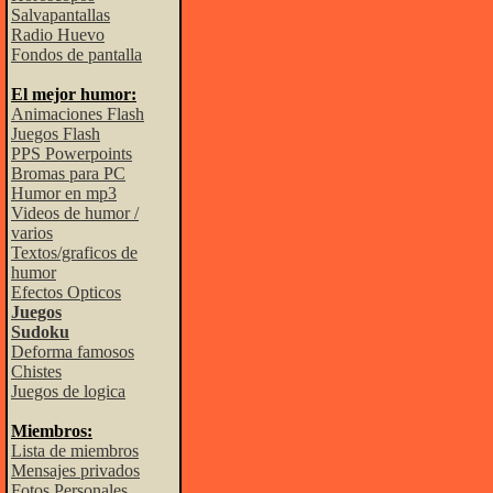
Salvapantallas
Radio Huevo
Fondos de pantalla
El mejor humor:
Animaciones Flash
Juegos Flash
PPS Powerpoints
Bromas para PC
Humor en mp3
Videos de humor /
varios
Textos/graficos de
humor
Efectos Opticos
Juegos
Sudoku
Deforma famosos
Chistes
Juegos de logica
Miembros:
Lista de miembros
Mensajes privados
Fotos Personales