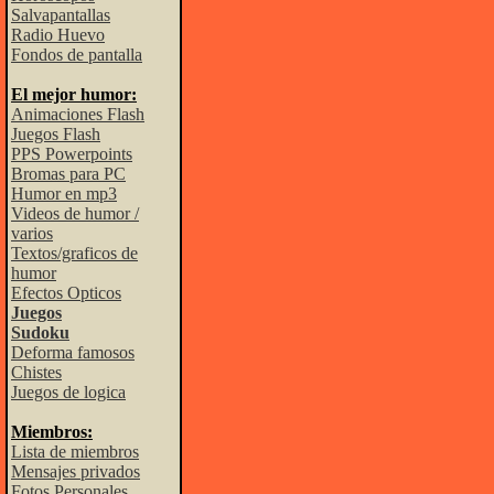
Salvapantallas
Radio Huevo
Fondos de pantalla
El mejor humor:
Animaciones Flash
Juegos Flash
PPS Powerpoints
Bromas para PC
Humor en mp3
Videos de humor /
varios
Textos/graficos de
humor
Efectos Opticos
Juegos
Sudoku
Deforma famosos
Chistes
Juegos de logica
Miembros:
Lista de miembros
Mensajes privados
Fotos Personales