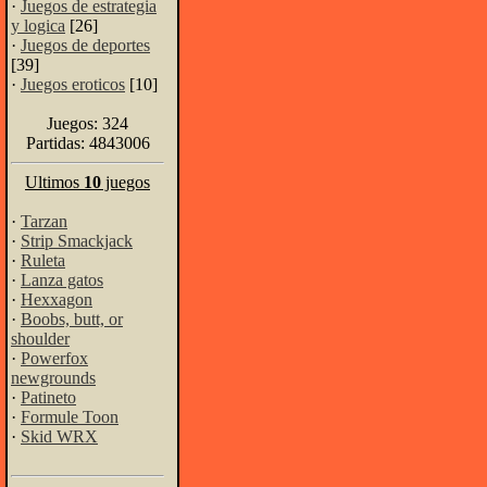
·
Juegos de estrategia
y logica
[26]
·
Juegos de deportes
[39]
·
Juegos eroticos
[10]
Juegos: 324
Partidas: 4843006
Ultimos
10
juegos
·
Tarzan
·
Strip Smackjack
·
Ruleta
·
Lanza gatos
·
Hexxagon
·
Boobs, butt, or
shoulder
·
Powerfox
newgrounds
·
Patineto
·
Formule Toon
·
Skid WRX