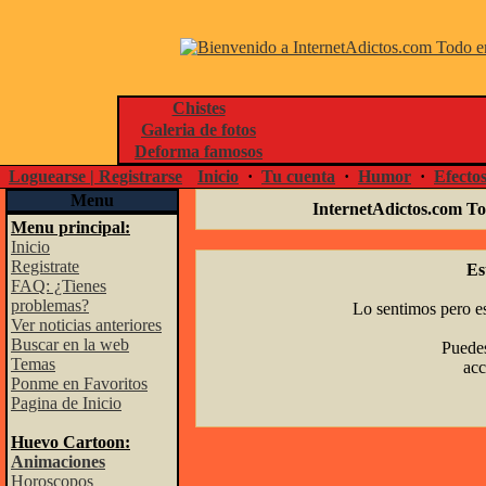
Chistes
Galeria de fotos
Deforma famosos
Loguearse | Registrarse
Inicio
·
Tu cuenta
·
Humor
·
Efecto
Menu
InternetAdictos.com To
Menu principal:
Inicio
Registrate
Es
FAQ: ¿Tienes
problemas?
Lo sentimos pero es
Ver noticias anteriores
Buscar en la web
Puedes
Temas
acc
Ponme en Favoritos
Pagina de Inicio
Huevo Cartoon:
Animaciones
Horoscopos