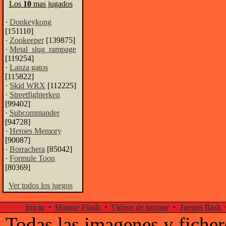
Los
10
mas jugados
·
Donkeykong
[151110]
·
Zookeeper
[139875]
·
Metal_slug_rampage
[119254]
·
Lanza gatos
[115822]
·
Skid WRX
[112225]
·
Streetfighterken
[99402]
·
Subcommander
[94728]
·
Heroes Memory
[90087]
·
Borrachera
[85042]
·
Formule Toon
[80369]
Ver todos los juegos
Inicio
·
Humor Flash
·
Videos de humor
·
Juegos flash
Todas las imagenes y ficher