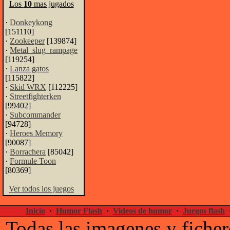
Los
10
mas jugados
·
Donkeykong
[151110]
·
Zookeeper
[139874]
·
Metal_slug_rampage
[119254]
·
Lanza gatos
[115822]
·
Skid WRX
[112225]
·
Streetfighterken
[99402]
·
Subcommander
[94728]
·
Heroes Memory
[90087]
·
Borrachera
[85042]
·
Formule Toon
[80369]
Ver todos los juegos
Inicio
·
Humor Flash
·
Videos de humor
·
Juegos flash
Todas las imagenes y ficher