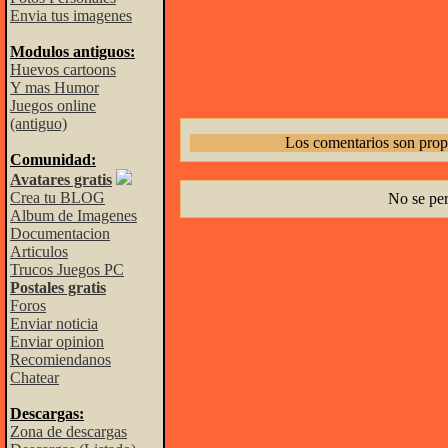
Envia tus imagenes
Modulos antiguos:
Huevos cartoons
Y mas Humor
Juegos online
(antiguo)
Los comentarios son prop
Comunidad:
Avatares gratis
Crea tu BLOG
No se pe
Album de Imagenes
Documentacion
Articulos
Trucos Juegos PC
Postales gratis
Foros
Enviar noticia
Enviar opinion
Recomiendanos
Chatear
Descargas:
Zona de descargas