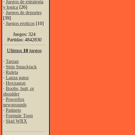
·
Juegos de estrategia
y logica
[26]
·
Juegos de deportes
[39]
·
Juegos eroticos
[10]
Juegos: 324
Partidas: 4842830
Ultimos
10
juegos
·
Tarzan
·
Strip Smackjack
·
Ruleta
·
Lanza gatos
·
Hexxagon
·
Boobs, butt, or
shoulder
·
Powerfox
newgrounds
·
Patineto
·
Formule Toon
·
Skid WRX