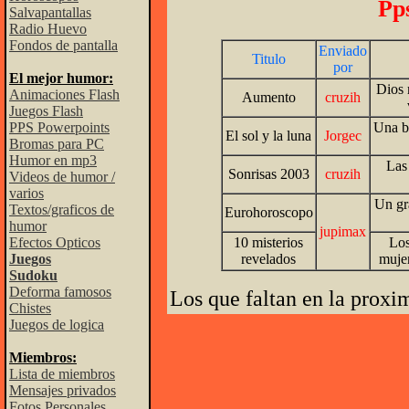
Pp
Salvapantallas
Radio Huevo
Fondos de pantalla
Enviado
Titulo
por
El mejor humor:
Dios 
Animaciones Flash
Aumento
cruzih
Juegos Flash
PPS Powerpoints
Una be
El sol y la luna
Jorgec
Bromas para PC
Humor en mp3
Las
Sonrisas 2003
cruzih
Videos de humor /
varios
Un gr
Textos/graficos de
Eurohoroscopo
humor
jupimax
Efectos Opticos
10 misterios
Los
Juegos
revelados
mujer
Sudoku
Deforma famosos
Los que faltan en la proxi
Chistes
Juegos de logica
Miembros:
Lista de miembros
Mensajes privados
Fotos Personales