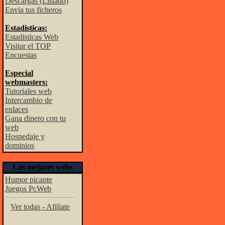
Descargas (Listado)
Envia tus ficheros
Estadisticas:
Estadisticas Web
Visitar el TOP
Encuestas
Especial
webmasters:
Tutoriales web
Intercambio de
enlaces
Gana dinero con tu
web
Hospedaje y
dominios
Las mejores webs
Humor picante
Juegos PcWeb
Ver todas - Afiliate