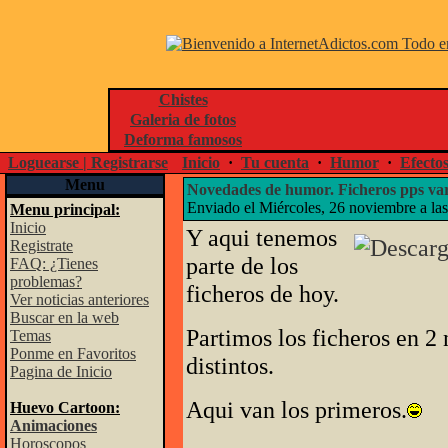
Chistes
Galeria de fotos
Deforma famosos
Loguearse | Registrarse
Inicio
·
Tu cuenta
·
Humor
·
Efecto
Menu
Novedades de humor. Ficheros pps va
Enviado el Miércoles, 26 noviembre a la
Menu principal:
Inicio
Y aqui tenemos
Registrate
parte de los
FAQ: ¿Tienes
problemas?
ficheros de hoy.
Ver noticias anteriores
Buscar en la web
Partimos los ficheros en 2 
Temas
Ponme en Favoritos
distintos.
Pagina de Inicio
Aqui van los primeros.
Huevo Cartoon:
Animaciones
Horoscopos