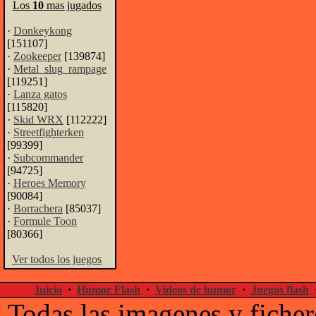
Los
10
mas jugados
·
Donkeykong
[151107]
·
Zookeeper
[139874]
·
Metal_slug_rampage
[119251]
·
Lanza gatos
[115820]
·
Skid WRX
[112222]
·
Streetfighterken
[99399]
·
Subcommander
[94725]
·
Heroes Memory
[90084]
·
Borrachera
[85037]
·
Formule Toon
[80366]
Ver todos los juegos
Inicio
·
Humor Flash
·
Videos de humor
·
Juegos flash
Todas las imagenes y ficher