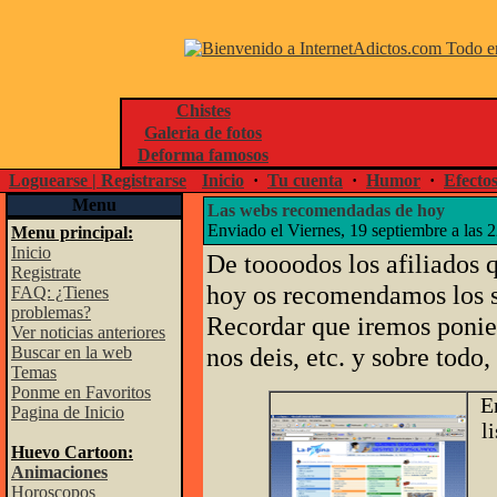
Chistes
Galeria de fotos
Deforma famosos
Loguearse | Registrarse
Inicio
·
Tu cuenta
·
Humor
·
Efecto
Menu
Las webs recomendadas de hoy
Enviado el Viernes, 19 septiembre a las 
Menu principal:
Inicio
De toooodos los afiliados 
Registrate
hoy os recomendamos los s
FAQ: ¿Tienes
problemas?
Recordar que iremos ponien
Ver noticias anteriores
nos deis, etc. y sobre todo,
Buscar en la web
Temas
Ponme en Favoritos
E
Pagina de Inicio
l
Huevo Cartoon:
Animaciones
Horoscopos