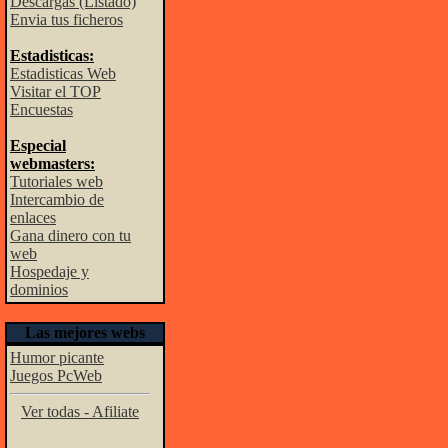
Descargas (Listado)
Envia tus ficheros
Estadisticas:
Estadisticas Web
Visitar el TOP
Encuestas
Especial
webmasters:
Tutoriales web
Intercambio de
enlaces
Gana dinero con tu
web
Hospedaje y
dominios
Las mejores webs
Humor picante
Juegos PcWeb
Ver todas - Afiliate