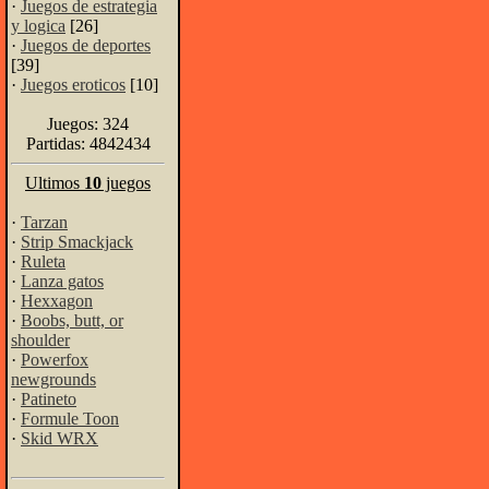
·
Juegos de estrategia
y logica
[26]
·
Juegos de deportes
[39]
·
Juegos eroticos
[10]
Juegos: 324
Partidas: 4842434
Ultimos
10
juegos
·
Tarzan
·
Strip Smackjack
·
Ruleta
·
Lanza gatos
·
Hexxagon
·
Boobs, butt, or
shoulder
·
Powerfox
newgrounds
·
Patineto
·
Formule Toon
·
Skid WRX