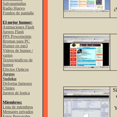
Salvapantallas
¿
Radio Huevo
Fondos de pantalla
El mejor humor:
Animaciones Flash
Juegos Flash
PPS Powerpoints
Bromas para PC
Humor en mp3
Videos de humor /
varios
Textos/graficos de
humor
Efectos Opticos
Juegos
Sudoku
Deforma famosos
Chistes
Si
Juegos de logica
Miembros:
Lista de miembros
Y
Mensajes privados
Fotos Personales