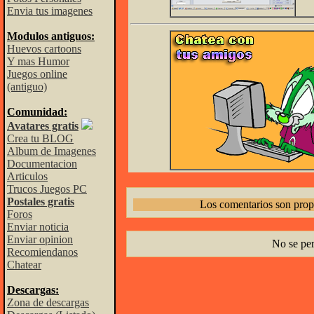
Envia tus imagenes
Modulos antiguos:
Huevos cartoons
Y mas Humor
Juegos online
(antiguo)
Comunidad:
Avatares gratis
Crea tu BLOG
Album de Imagenes
Documentacion
Articulos
Trucos Juegos PC
Postales gratis
Los comentarios son prop
Foros
Enviar noticia
Enviar opinion
No se pe
Recomiendanos
Chatear
Descargas:
Zona de descargas