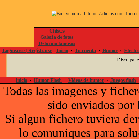
Chistes
Galeria de fotos
Deforma famosos
Loguearse | Registrarse
Inicio
·
Tu cuenta
·
Humor
·
Efecto
Disculpa, 
Inicio
·
Humor Flash
·
Videos de humor
·
Juegos flash
Todas las imagenes y ficher
sido enviados por 
Si algun fichero tuviera d
lo comuniques para solu