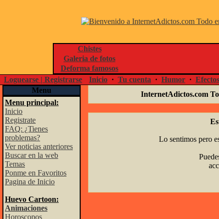
Chistes
Galeria de fotos
Deforma famosos
Loguearse | Registrarse
Inicio
·
Tu cuenta
·
Humor
·
Efecto
Menu
InternetAdictos.com To
Menu principal:
Inicio
Registrate
Es
FAQ: ¿Tienes
problemas?
Lo sentimos pero es
Ver noticias anteriores
Buscar en la web
Puedes
Temas
acc
Ponme en Favoritos
Pagina de Inicio
Huevo Cartoon:
Animaciones
Horoscopos