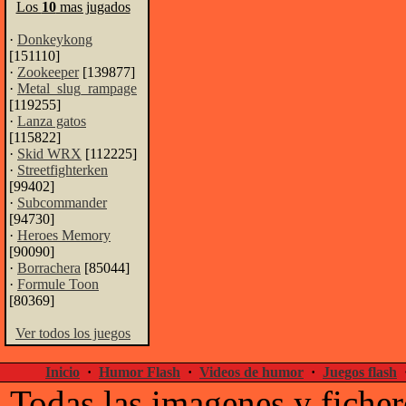
Los
10
mas jugados
·
Donkeykong
[151110]
·
Zookeeper
[139877]
·
Metal_slug_rampage
[119255]
·
Lanza gatos
[115822]
·
Skid WRX
[112225]
·
Streetfighterken
[99402]
·
Subcommander
[94730]
·
Heroes Memory
[90090]
·
Borrachera
[85044]
·
Formule Toon
[80369]
Ver todos los juegos
Inicio
·
Humor Flash
·
Videos de humor
·
Juegos flash
Todas las imagenes y ficher