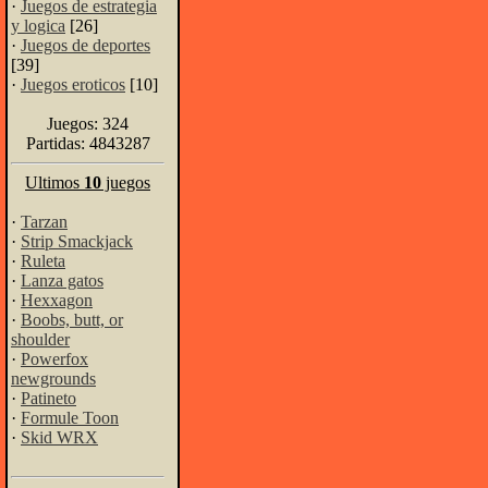
·
Juegos de estrategia
y logica
[26]
·
Juegos de deportes
[39]
·
Juegos eroticos
[10]
Juegos: 324
Partidas: 4843287
Ultimos
10
juegos
·
Tarzan
·
Strip Smackjack
·
Ruleta
·
Lanza gatos
·
Hexxagon
·
Boobs, butt, or
shoulder
·
Powerfox
newgrounds
·
Patineto
·
Formule Toon
·
Skid WRX