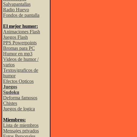
Salvapantallas
Radio Huevo
Fondos de pantalla
El mejor humor:
Animaciones Flash
Juegos Flash
PPS Powerpoints
Bromas para PC
Humor en mp3
Videos de humor /
varios
Textos/graficos de
humor
Efectos Opticos
Juegos
Sudoku
Deforma famosos
Chistes
Juegos de logica
Miembros:
Lista de miembros
Mensajes privados
Fotos Personales