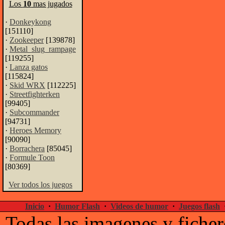
Los
10
mas jugados
·
Donkeykong
[151110]
·
Zookeeper
[139878]
·
Metal_slug_rampage
[119255]
·
Lanza gatos
[115824]
·
Skid WRX
[112225]
·
Streetfighterken
[99405]
·
Subcommander
[94731]
·
Heroes Memory
[90090]
·
Borrachera
[85045]
·
Formule Toon
[80369]
Ver todos los juegos
Inicio
·
Humor Flash
·
Videos de humor
·
Juegos flash
Todas las imagenes y ficher