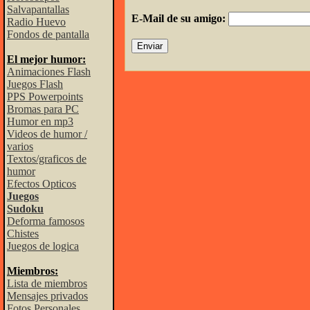
Salvapantallas
E-Mail de su amigo:
Radio Huevo
Fondos de pantalla
El mejor humor:
Animaciones Flash
Juegos Flash
PPS Powerpoints
Bromas para PC
Humor en mp3
Videos de humor /
varios
Textos/graficos de
humor
Efectos Opticos
Juegos
Sudoku
Deforma famosos
Chistes
Juegos de logica
Miembros:
Lista de miembros
Mensajes privados
Fotos Personales