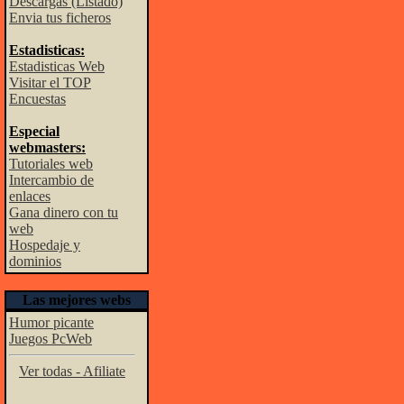
Descargas (Listado)
Envia tus ficheros
Estadisticas:
Estadisticas Web
Visitar el TOP
Encuestas
Especial
webmasters:
Tutoriales web
Intercambio de
enlaces
Gana dinero con tu
web
Hospedaje y
dominios
Las mejores webs
Humor picante
Juegos PcWeb
Ver todas - Afiliate