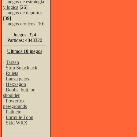
·
Juegos de estrategia
y logica
[26]
·
Juegos de deportes
[39]
·
Juegos eroticos
[10]
Juegos: 324
Partidas: 4843320
Ultimos
10
juegos
·
Tarzan
·
Strip Smackjack
·
Ruleta
·
Lanza gatos
·
Hexxagon
·
Boobs, butt, or
shoulder
·
Powerfox
newgrounds
·
Patineto
·
Formule Toon
·
Skid WRX