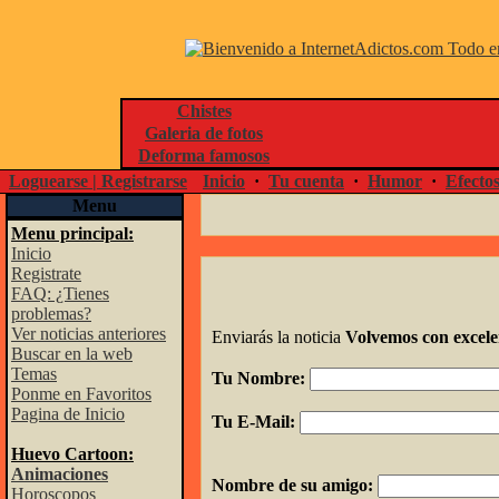
Chistes
Galeria de fotos
Deforma famosos
Loguearse | Registrarse
Inicio
·
Tu cuenta
·
Humor
·
Efecto
Menu
Menu principal:
Inicio
Registrate
FAQ: ¿Tienes
problemas?
Ver noticias anteriores
Enviarás la noticia
Volvemos con excele
Buscar en la web
Temas
Tu Nombre:
Ponme en Favoritos
Pagina de Inicio
Tu E-Mail:
Huevo Cartoon:
Animaciones
Nombre de su amigo:
Horoscopos