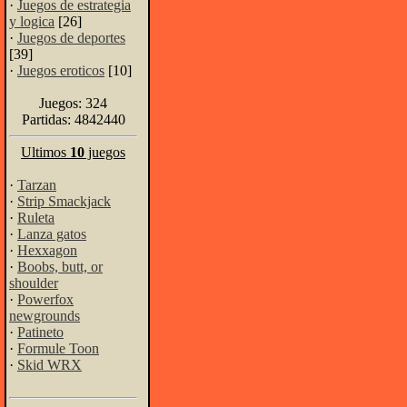
·
Juegos de estrategia
y logica
[26]
·
Juegos de deportes
[39]
·
Juegos eroticos
[10]
Juegos: 324
Partidas: 4842440
Ultimos
10
juegos
·
Tarzan
·
Strip Smackjack
·
Ruleta
·
Lanza gatos
·
Hexxagon
·
Boobs, butt, or
shoulder
·
Powerfox
newgrounds
·
Patineto
·
Formule Toon
·
Skid WRX