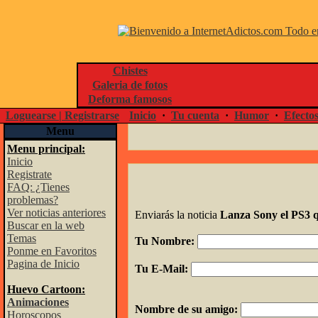
Chistes
Galeria de fotos
Deforma famosos
Loguearse | Registrarse
Inicio
·
Tu cuenta
·
Humor
·
Efecto
Menu
Menu principal:
Inicio
Registrate
FAQ: ¿Tienes
problemas?
Ver noticias anteriores
Enviarás la noticia
Lanza Sony el PS3 
Buscar en la web
Temas
Tu Nombre:
Ponme en Favoritos
Pagina de Inicio
Tu E-Mail:
Huevo Cartoon:
Animaciones
Nombre de su amigo:
Horoscopos