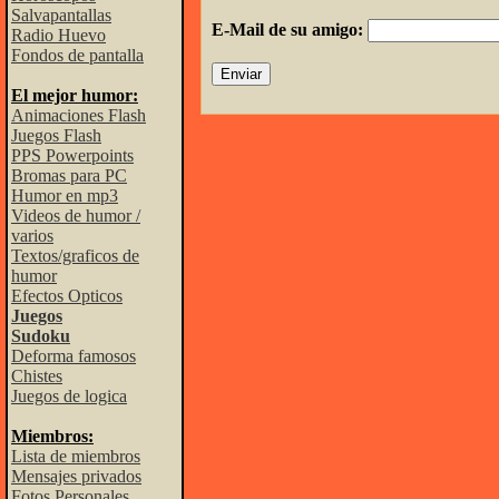
Salvapantallas
E-Mail de su amigo:
Radio Huevo
Fondos de pantalla
El mejor humor:
Animaciones Flash
Juegos Flash
PPS Powerpoints
Bromas para PC
Humor en mp3
Videos de humor /
varios
Textos/graficos de
humor
Efectos Opticos
Juegos
Sudoku
Deforma famosos
Chistes
Juegos de logica
Miembros:
Lista de miembros
Mensajes privados
Fotos Personales