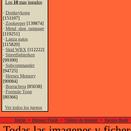
Los
10
mas jugados
·
Donkeykong
[151107]
·
Zookeeper
[139874]
·
Metal_slug_rampage
[119251]
·
Lanza gatos
[115820]
·
Skid WRX
[112222]
·
Streetfighterken
[99399]
·
Subcommander
[94725]
·
Heroes Memory
[90084]
·
Borrachera
[85038]
·
Formule Toon
[80366]
Ver todos los juegos
Inicio
·
Humor Flash
·
Videos de humor
·
Juegos flash
Todas las imagenes y ficher