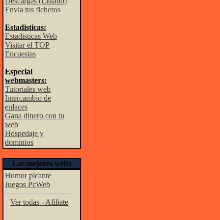
Descargas (Listado)
Envia tus ficheros
Estadisticas:
Estadisticas Web
Visitar el TOP
Encuestas
Especial
webmasters:
Tutoriales web
Intercambio de
enlaces
Gana dinero con tu
web
Hospedaje y
dominios
Las mejores webs
Humor picante
Juegos PcWeb
Ver todas - Afiliate