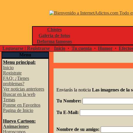
Chistes
Galeria de fotos
Deforma famosos
Loguearse | Registrarse
Inicio
·
Tu cuenta
·
Humor
·
Efecto
Menu
Menu principal:
Inicio
Registrate
FAQ: ¿Tienes
problemas?
Ver noticias anteriores
Enviarás la noticia
Las imagenes de la
Buscar en la web
Temas
Tu Nombre:
Ponme en Favoritos
Pagina de Inicio
Tu E-Mail:
Huevo Cartoon:
Animaciones
Nombre de su amigo:
Horoscopos