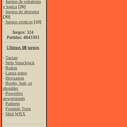
·
Juegos de estrategia
y logica
[26]
·
Juegos de deportes
[39]
·
Juegos eroticos
[10]
Juegos: 324
Partidas: 4843303
Ultimos
10
juegos
·
Tarzan
·
Strip Smackjack
·
Ruleta
·
Lanza gatos
·
Hexxagon
·
Boobs, butt, or
shoulder
·
Powerfox
newgrounds
·
Patineto
·
Formule Toon
·
Skid WRX