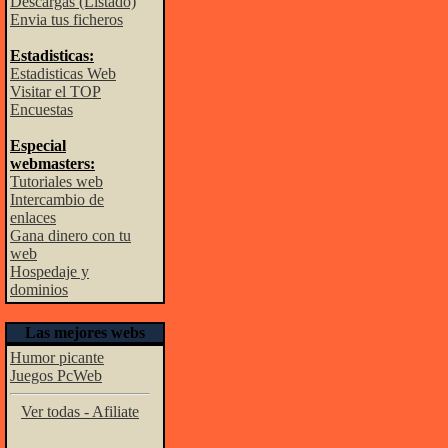
Descargas (Listado)
Envia tus ficheros
Estadisticas:
Estadisticas Web
Visitar el TOP
Encuestas
Especial
webmasters:
Tutoriales web
Intercambio de
enlaces
Gana dinero con tu
web
Hospedaje y
dominios
Las mejores webs
Humor picante
Juegos PcWeb
Ver todas - Afiliate