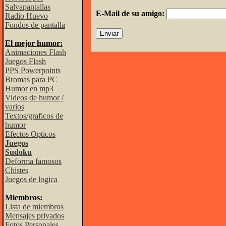
Salvapantallas
E-Mail de su amigo:
Radio Huevo
Fondos de pantalla
El mejor humor:
Animaciones Flash
Juegos Flash
PPS Powerpoints
Bromas para PC
Humor en mp3
Videos de humor /
varios
Textos/graficos de
humor
Efectos Opticos
Juegos
Sudoku
Deforma famosos
Chistes
Juegos de logica
Miembros:
Lista de miembros
Mensajes privados
Fotos Personales