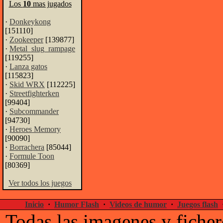
Los
10
mas jugados
·
Donkeykong
[151110]
·
Zookeeper
[139877]
·
Metal_slug_rampage
[119255]
·
Lanza gatos
[115823]
·
Skid WRX
[112225]
·
Streetfighterken
[99404]
·
Subcommander
[94730]
·
Heroes Memory
[90090]
·
Borrachera
[85044]
·
Formule Toon
[80369]
Ver todos los juegos
Inicio
·
Humor Flash
·
Videos de humor
·
Juegos flash
Todas las imagenes y ficher