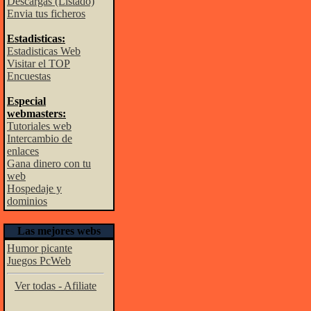
Descargas (Listado)
Envia tus ficheros
Estadisticas:
Estadisticas Web
Visitar el TOP
Encuestas
Especial
webmasters:
Tutoriales web
Intercambio de
enlaces
Gana dinero con tu
web
Hospedaje y
dominios
Las mejores webs
Humor picante
Juegos PcWeb
Ver todas - Afiliate