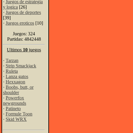
·
Juegos de estrategia
y logica
[26]
·
Juegos de deportes
[39]
·
Juegos eroticos
[10]
Juegos: 324
Partidas: 4842448
Ultimos
10
juegos
·
Tarzan
·
Strip Smackjack
·
Ruleta
·
Lanza gatos
·
Hexxagon
·
Boobs, butt, or
shoulder
·
Powerfox
newgrounds
·
Patineto
·
Formule Toon
·
Skid WRX