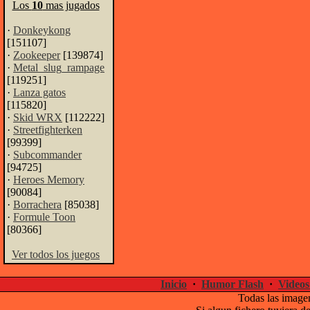
Los
10
mas jugados
·
Donkeykong
[151107]
·
Zookeeper
[139874]
·
Metal_slug_rampage
[119251]
·
Lanza gatos
[115820]
·
Skid WRX
[112222]
·
Streetfighterken
[99399]
·
Subcommander
[94725]
·
Heroes Memory
[90084]
·
Borrachera
[85038]
·
Formule Toon
[80366]
Ver todos los juegos
Inicio
·
Humor Flash
·
Videos
Todas las imagen