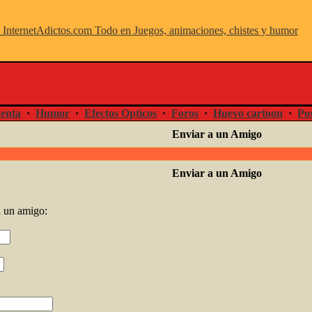
enta
·
Humor
·
Efectos Opticos
·
Foros
·
Huevo cartoon
·
Pos
Enviar a un Amigo
Enviar a un Amigo
 un amigo: