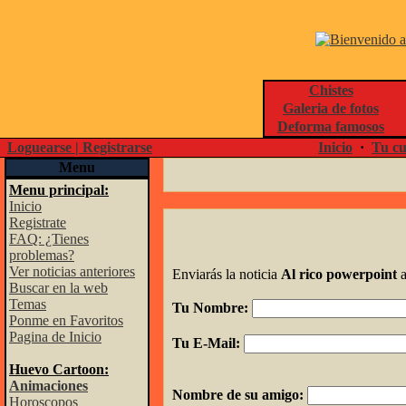
Chistes
Galeria de fotos
Deforma famosos
Loguearse | Registrarse
Inicio
·
Tu cu
Menu
Menu principal:
Inicio
Registrate
FAQ: ¿Tienes
problemas?
Ver noticias anteriores
Enviarás la noticia
Al rico powerpoint
a
Buscar en la web
Temas
Tu Nombre:
Ponme en Favoritos
Pagina de Inicio
Tu E-Mail:
Huevo Cartoon:
Animaciones
Nombre de su amigo:
Horoscopos