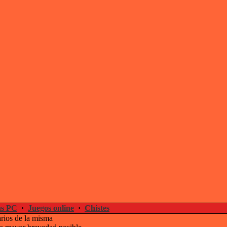
s PC
·
Juegos online
·
Chistes
arios de la misma