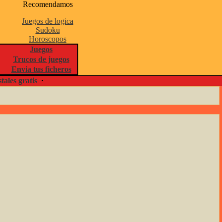
Recomendamos
Juegos de logica
Sudoku
Horoscopos
Juegos
Trucos de juegos
Envia tus ficheros
tales gratis
·