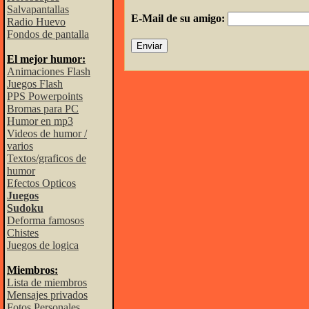
Salvapantallas
E-Mail de su amigo:
Radio Huevo
Fondos de pantalla
El mejor humor:
Animaciones Flash
Juegos Flash
PPS Powerpoints
Bromas para PC
Humor en mp3
Videos de humor /
varios
Textos/graficos de
humor
Efectos Opticos
Juegos
Sudoku
Deforma famosos
Chistes
Juegos de logica
Miembros:
Lista de miembros
Mensajes privados
Fotos Personales