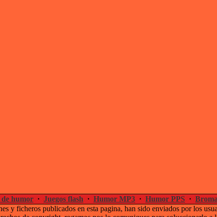
 de humor
·
Juegos flash
·
Humor MP3
·
Humor PPS
·
Broma
es y ficheros publicados en esta pagina, han sido enviados por los usu