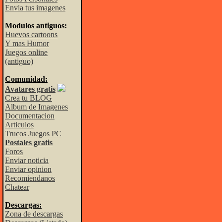
Envia tus imagenes
Modulos antiguos:
Huevos cartoons
Y mas Humor
Juegos online
(antiguo)
Comunidad:
Avatares gratis
Crea tu BLOG
Album de Imagenes
Documentacion
Articulos
Trucos Juegos PC
Postales gratis
Foros
Enviar noticia
Enviar opinion
Recomiendanos
Chatear
Descargas:
Zona de descargas